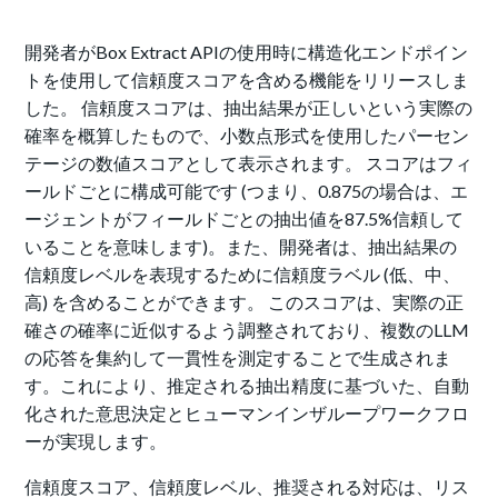
開発者がBox Extract APIの使用時に構造化エンドポイン
トを使用して信頼度スコアを含める機能をリリースしま
した。 信頼度スコアは、抽出結果が正しいという実際の
確率を概算したもので、小数点形式を使用したパーセン
テージの数値スコアとして表示されます。 スコアはフィ
ールドごとに構成可能です (つまり、0.875の場合は、エ
ージェントがフィールドごとの抽出値を87.5%信頼して
いることを意味します)。また、開発者は、抽出結果の
信頼度レベルを表現するために信頼度ラベル (低、中、
高) を含めることができます。 このスコアは、実際の正
確さの確率に近似するよう調整されており、複数のLLM
の応答を集約して一貫性を測定することで生成されま
す。これにより、推定される抽出精度に基づいた、自動
化された意思決定とヒューマンインザループワークフロ
ーが実現します。
信頼度スコア、信頼度レベル、推奨される対応は、リス