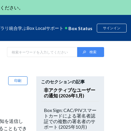
ください。
Box Status
ブラリ
統合
学ぶ
Box Local
サポート
サインイン
印刷
このセクションの記事
非アクティブなユーザー
の通知 (2026年1月)
Box Sign: CAC/PIVスマー
トカードによる署名者認
通知を送信し
証での複数の署名者のサ
ポート (2025年10月)
ることもでき