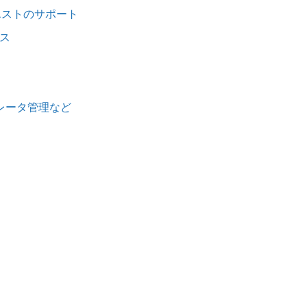
名リクエストのサポート
クス
ボレータ管理など