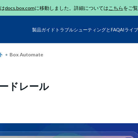
は
docs.box.com
に移動しました。詳細については
こちら
をご覧
製品ガイド
トラブルシューティングとFAQ
AIライ
ト
Box Automate
度なガードレール