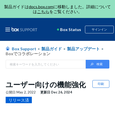
製品ガイドは
docs.box.com
に移動しました。詳細について
は
こちら
をご覧ください。
Box Status
サインイン
Box Support
製品ガイド
製品アップデート
Boxでコラボレーション
ユーザー向けの機能強化
印刷
公開日
May 2, 2022
更新日
Dec 26, 2024
リリース済