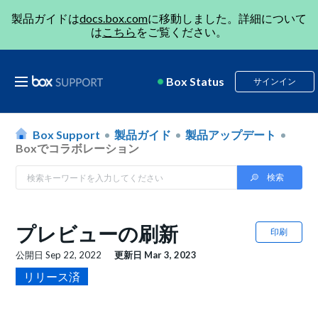
製品ガイドは
docs.box.com
に移動しました。詳細について
は
こちら
をご覧ください。
Box Status
サインイン
Box Support
製品ガイド
製品アップデート
Boxでコラボレーション
プレビューの刷新
印刷
公開日
Sep 22, 2022
更新日
Mar 3, 2023
リリース済