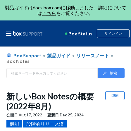
製品ガイドは
docs.box.com
に移動しました。詳細について
は
こちら
をご覧ください。
Box Status
サインイン
Box Support
製品ガイド
リリースノート
Box Notes
新しいBox Notesの概要
印刷
(2022年8月)
公開日
Aug 17, 2022
更新日
Dec 25, 2024
機能
段階的リリース済