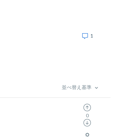
1
並べ替え基準
0