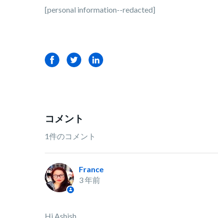
[personal information--redacted]
Facebook
Twitter
LinkedIn
コメント
1件のコメント
France
3 年前
Hi Ashish,