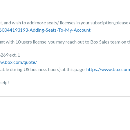
t, and wish to add more seats/ licenses in your subsciption, please 
es/360044193193-Adding-Seats-To-My-Account
unt with 10 users license, you may reach out to Box Sales team on t
4269 ext. 1
ww.box.com/quote/
lable during US business hours) at this page:
https://www.box.com/
help!