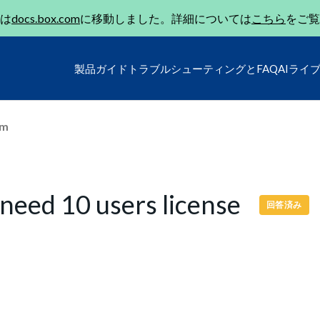
は
docs.box.com
に移動しました。詳細については
こちら
をご覧
製品ガイド
トラブルシューティングとFAQ
AIライ
um
 need 10 users license
回答済み