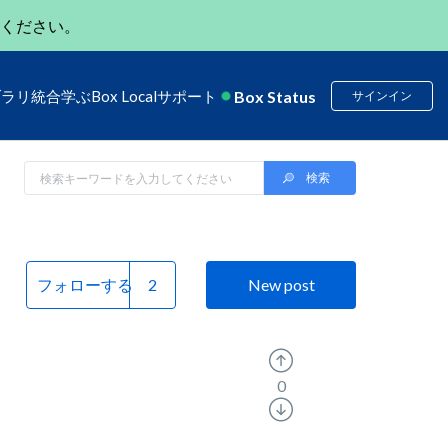
ください。
Box Status
ブラリ
統合
学ぶ
Box Local
サポート
サインイン
フォローする
New post
0