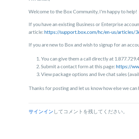
Welcome to the Box Community, I'm happy to help!
If you have an existing Business or Enterprise accoun
article:
https://support.box.com/hc/en-us/articl
If you are new to Box and wish to signup for an acco
You can give them a call directly at 1.877.729.
Submit a contact form at this page:
https://w
View package options and live chat sales (avai
Thanks for posting and let us know how else we can 
サインイン
してコメントを残してください。