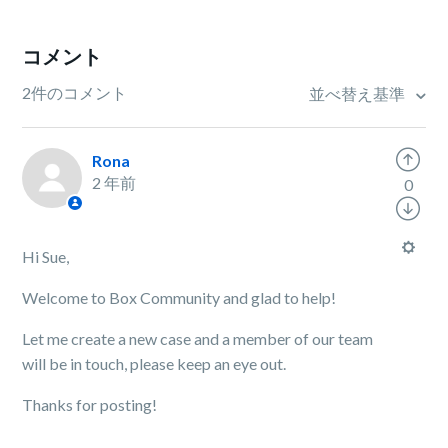
コメント
2件のコメント
並べ替え基準
Rona
2 年前
0
Hi Sue,
Welcome to Box Community and glad to help!
Let me create a new case and a member of our team
will be in touch, please keep an eye out.
Thanks for posting!