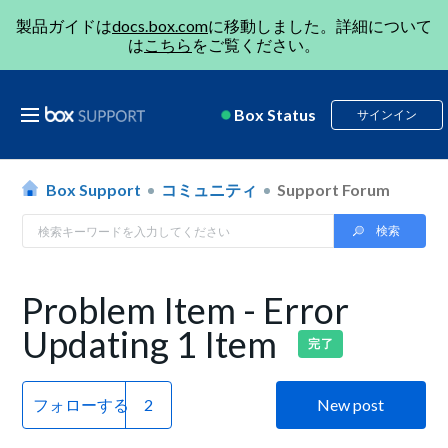
製品ガイドは
docs.box.com
に移動しました。詳細について
は
こちら
をご覧ください。
Box Status
サインイン
Box Support
コミュニティ
Support Forum
Problem Item - Error
Updating 1 Item
完了
フォローする
New post