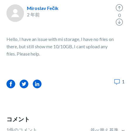
Miroslav Fečik
2 年前
0
Hello, I have an issue with mi storage, I have no files on
there, but still show me 10/10GB, I cant upload any
files. Please help.
1
Facebook
Twitter
LinkedIn
コメント
1件のコメント
並べ替え基準