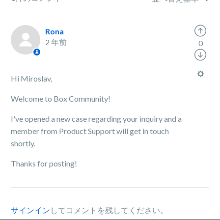
Rona
2 年前
0
Hi Miroslav,
Welcome to Box Community!
I've opened a new case regarding your inquiry and a
member from Product Support will get in touch
shortly.
Thanks for posting!
サインイン
してコメントを残してください。