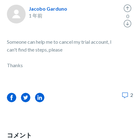
Jacobo Garduno
1 年前
0
Someone can help me to cancel my trial account, I
can't find the steps, please
Thanks
2
Facebook
Twitter
LinkedIn
コメント