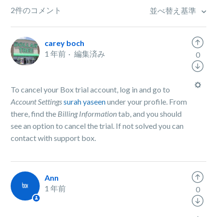
2件のコメント
並べ替え基準
carey boch
1 年前
編集済み
0
To cancel your Box trial account, log in and go to
Account Settings
surah yaseen
under your profile. From
there, find the
Billing Information
tab, and you should
see an option to cancel the trial. If not solved you can
contact with support box.
Ann
1 年前
0