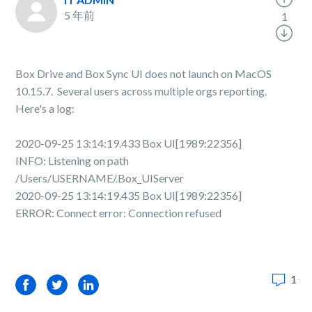
5 年前
1
Box Drive and Box Sync UI does not launch on MacOS
10.15.7. Several users across multiple orgs reporting.
Here's a log:
2020-09-25 13:14:19.433 Box UI[1989:22356]
INFO: Listening on path
/Users/USERNAME/.Box_UIServer
2020-09-25 13:14:19.435 Box UI[1989:22356]
ERROR: Connect error: Connection refused
1
Facebook
Twitter
LinkedIn