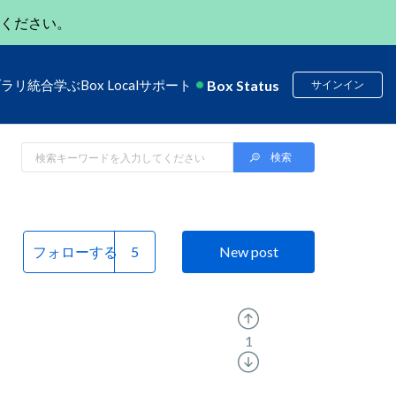
ください。
Box Status
ブラリ
統合
学ぶ
Box Local
サポート
サインイン
フォローする
New post
1