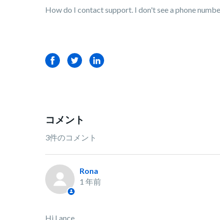
How do I contact support. I don't see a phone numbe
Facebook
Twitter
LinkedIn
コメント
3件のコメント
Rona
1 年前
Hi Lance,