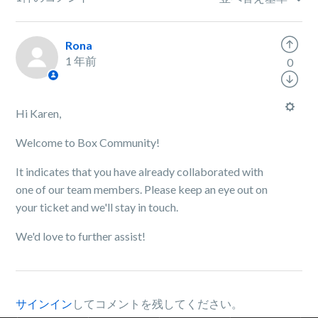
Rona
1 年前
0
Hi Karen,
Welcome to Box Community!
It indicates that you have already collaborated with
one of our team members. Please keep an eye out on
your ticket and we'll stay in touch.
We'd love to further assist!
サインイン
してコメントを残してください。