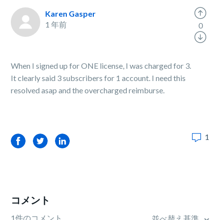
Karen Gasper
1 年前
0
When I signed up for ONE license, I was charged for 3.
It clearly said 3 subscribers for 1 account. I need this
resolved asap and the overcharged reimburse.
1
Facebook
Twitter
LinkedIn
コメント
1件のコメント
並べ替え基準