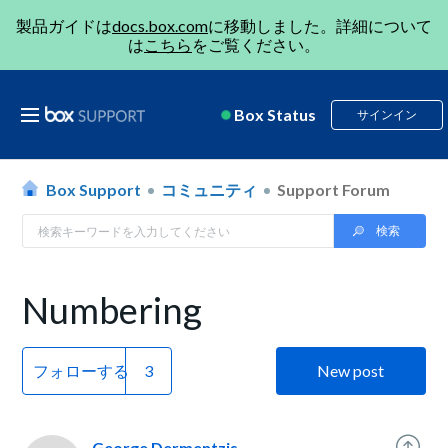
製品ガイドは
docs.box.com
に移動しました。詳細について
は
こちら
をご覧ください。
Box Status
サインイン
Box Support
コミュニティ
Support Forum
Numbering
フォローする
New post
George Dermentzis