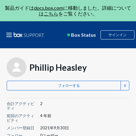
製品ガイドは
docs.box.com
に移動しました。詳細について
は
こちら
をご覧ください。
Box Status
サインイン
Phillip Heasley
フォローする
合計アクティビ
2
ティ
前回のアクティ
4 年前
ビティ
メンバー登録日
2021年9月30日
フォロー
0ユーザー