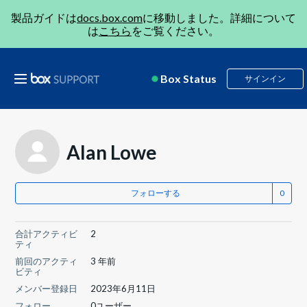
製品ガイドは
docs.box.com
に移動しました。詳細について
は
こちら
をご覧ください。
Box Status
サインイン
Alan Lowe
フォローする
合計アクティビ
2
ティ
前回のアクティ
3 年前
ビティ
メンバー登録日
2023年6月11日
フォロー
0ユーザー