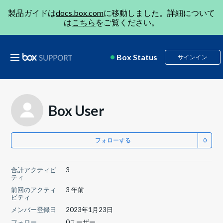
製品ガイドは
docs.box.com
に移動しました。詳細について
は
こちら
をご覧ください。
Box Status
サインイン
Box User
フォローする
合計アクティビ
3
ティ
前回のアクティ
3 年前
ビティ
メンバー登録日
2023年1月23日
フォロー
0ユーザー