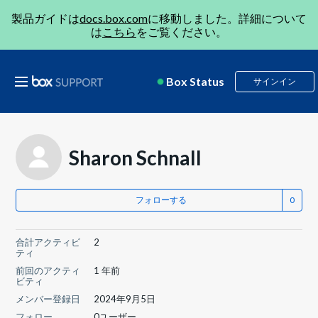
製品ガイドは
docs.box.com
に移動しました。詳細について
は
こちら
をご覧ください。
Box Status
サインイン
Sharon Schnall
フォローする
合計アクティビ
2
ティ
前回のアクティ
1 年前
ビティ
メンバー登録日
2024年9月5日
フォロー
0ユーザー