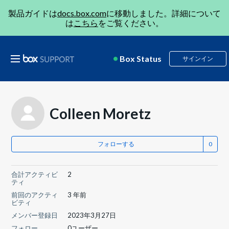
製品ガイドは
docs.box.com
に移動しました。詳細について
は
こちら
をご覧ください。
Box Status
サインイン
Colleen Moretz
フォローする
合計アクティビ
2
ティ
前回のアクティ
3 年前
ビティ
メンバー登録日
2023年3月27日
フォロー
0ユーザー