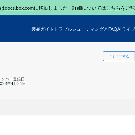
は
docs.box.com
に移動しました。詳細については
こちら
をご覧
製品ガイド
トラブルシューティングとFAQ
AIライ
フォローする
メンバー登録日
2023年4月24日