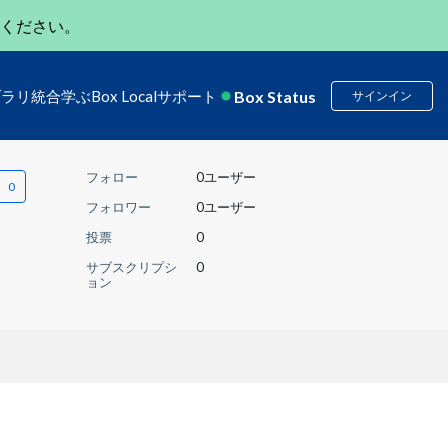
ください。
Box Status
ブラリ
統合
学ぶ
Box Local
サポート
サインイン
フォロー
0ユーザー
フォロワー
0ユーザー
投票
0
サブスクリプシ
0
ョン