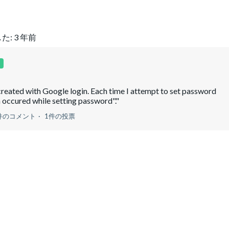
た:
3 年前
reated with Google login. Each time I attempt to set password
occured while setting password"."
件のコメント
1件の投票