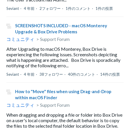
Seviant
4 年前
2フォロワー
1件のコメント
1件の投票
SCREENSHOTS INCLUDED - macOS Monterey
Upgrade & Box Drive Problems
コミュニティ
Support Forum
After Upgrading to macOS Monterey, Box Drive is
experiencing the following issues. Screenshots depicting
what is happening are attached. Box Drive is sporadically
notifying of the following erro...
Seviant
4 年前
38フォロワー
40件のコメント
14件の投票
How to "Move" files when using Drag-and-Drop
within macOS Finder
コミュニティ
Support Forum
When dragging and dropping a file or folder into Box Drive
on a user's local computer, the default behavior is to copy
the files to the selected final folder location in Box Drive.