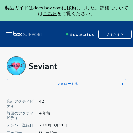
製品ガイドは
docs.box.com
に移動しました。詳細について
は
こちら
をご覧ください。
Box Status
サインイン
Seviant
フォローする
合計アクティビ
42
ティ
前回のアクティ
4 年前
ビティ
メンバー登録日
2020年8月11日
フォロー
0ユーザー