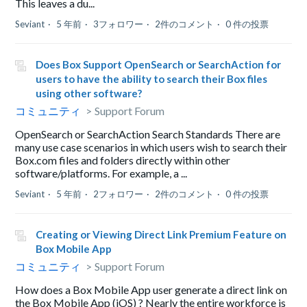
This leaves a du...
Seviant
5 年前
3フォロワー
2件のコメント
0 件の投票
Does Box Support OpenSearch or SearchAction for
users to have the ability to search their Box files
using other software?
コミュニティ
Support Forum
OpenSearch or SearchAction Search Standards There are
many use case scenarios in which users wish to search their
Box.com files and folders directly within other
software/platforms. For example, a ...
Seviant
5 年前
2フォロワー
2件のコメント
0 件の投票
Creating or Viewing Direct Link Premium Feature on
Box Mobile App
コミュニティ
Support Forum
How does a Box Mobile App user generate a direct link on
the Box Mobile App (iOS) ? Nearly the entire workforce is