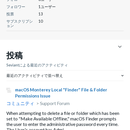
フォロワー
1ユーザー
投票
13
サブスクリプシ
10
ョン
投稿
Seviantによる最近のアクティビティ
最近のアクティビティで並べ替え
macOS Monterey Local "Finder" File & Folder
Permissions Issue
コミュニティ
Support Forum
When attempting to delete a file or folder which has been
set to "Make Available Offline," macOS Finder prompts
the user to enter the administrative password every time.
The User's account has Admi...