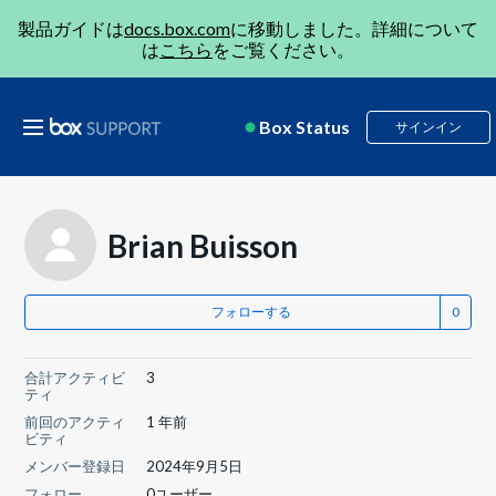
製品ガイドは
docs.box.com
に移動しました。詳細について
は
こちら
をご覧ください。
Box Status
サインイン
Brian Buisson
フォローする
合計アクティビ
3
ティ
前回のアクティ
1 年前
ビティ
メンバー登録日
2024年9月5日
フォロー
0ユーザー