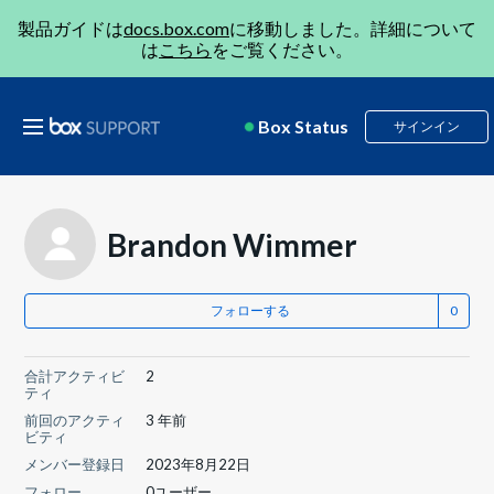
製品ガイドは
docs.box.com
に移動しました。詳細について
は
こちら
をご覧ください。
Box Status
サインイン
Brandon Wimmer
フォローする
合計アクティビ
2
ティ
前回のアクティ
3 年前
ビティ
メンバー登録日
2023年8月22日
フォロー
0ユーザー