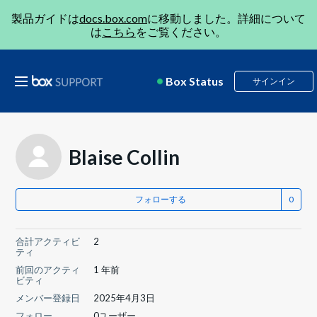
製品ガイドは
docs.box.com
に移動しました。詳細について
は
こちら
をご覧ください。
Box Status
サインイン
Blaise Collin
フォローする
合計アクティビ
2
ティ
前回のアクティ
1 年前
ビティ
メンバー登録日
2025年4月3日
フォロー
0ユーザー