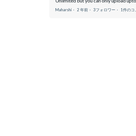
Unlimited but you can only upload upto 
Maharshi
2 年前
3フォロワー
1件のコ