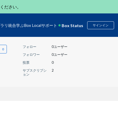
ください。
Box Status
ブラリ
統合
学ぶ
Box Local
サポート
サインイン
フォロー
0ユーザー
フォロワー
0ユーザー
投票
0
サブスクリプシ
2
ョン