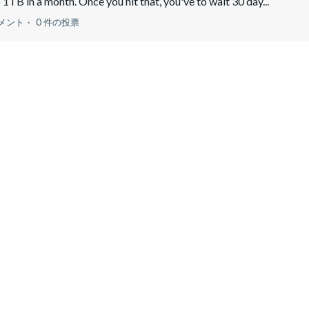
1TB in a month. Once you hit that, you've to wait 30 day...
メント
0 件の投票