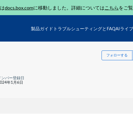
は
docs.box.com
に移動しました。詳細については
こちら
をご覧
製品ガイド
トラブルシューティングとFAQ
AIライ
フォローする
メンバー登録日
2024年1月6日