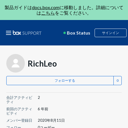
製品ガイドは
docs.box.com
に移動しました。詳細について
は
こちら
をご覧ください。
Box Status
サインイン
RichLeo
フォローする
合計アクティビ
2
ティ
前回のアクティ
6 年前
ビティ
メンバー登録日
2020年8月11日
フォロー
0ユーザー