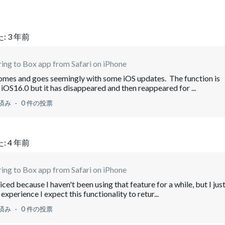
:
3 年前
ring to Box app from Safari on iPhone
 comes and goes seemingly with some iOS updates. The function is
iOS16.0 but it has disappeared and then reappeared for ...
済み
0 件の投票
:
4 年前
ring to Box app from Safari on iPhone
ed because I haven't been using that feature for a while, but I jus
xperience I expect this functionality to retur...
済み
0 件の投票