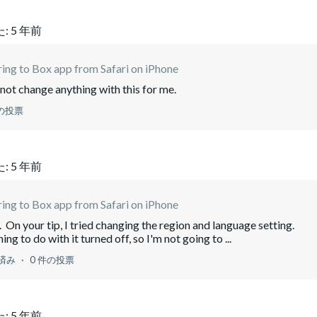
:
5 年前
ring to Box app from Safari on iPhone
 not change anything with this for me.
件の投票
:
5 年前
ring to Box app from Safari on iPhone
 On your tip, I tried changing the region and language setting.
ng to do with it turned off, so I'm not going to ...
済み
0 件の投票
:
5 年前