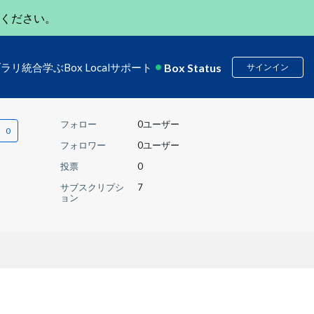
ください。
Box Status
ブラリ
統合
学ぶ
Box Local
サポート
サインイン
フォロー
0ユーザー
フォロワー
0ユーザー
投票
0
サブスクリプシ
7
ョン