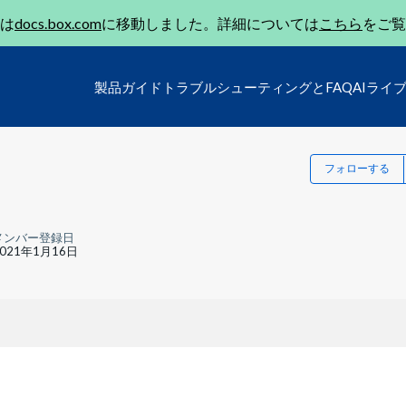
は
docs.box.com
に移動しました。詳細については
こちら
をご覧
製品ガイド
トラブルシューティングとFAQ
AIライ
フォローする
メンバー登録日
2021年1月16日