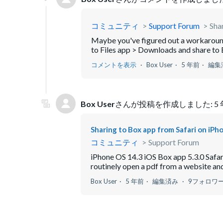
コミュニティ
Support Forum
Sha
Maybe you've figured out a workaround
to Files app > Downloads and share to Bo
コメントを表示
Box User
5 年前
編集
Box User
さんが投稿を作成しました:
5
Sharing to Box app from Safari on iPh
コミュニティ
Support Forum
iPhone OS 14.3 iOS Box app 5.3.0 Safari
routinely open a pdf from a website and 
Box User
5 年前
編集済み
9フォロワ