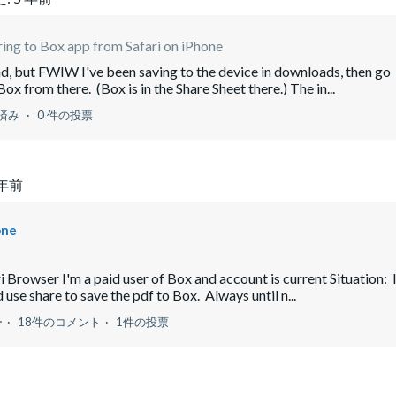
ring to Box app from Safari on iPhone
, but FWIW I've been saving to the device in downloads, then go
x from there. (Box is in the Share Sheet there.) The in...
済み
0 件の投票
 年前
one
 Browser I'm a paid user of Box and account is current Situation: 
use share to save the pdf to Box. Always until n...
ー
18件のコメント
1件の投票