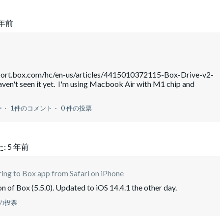
 年前
support.box.com/hc/en-us/articles/4415010372115-Box-Drive-v2-
en't seen it yet. I'm using Macbook Air with M1 chip and
ー
1件のコメント
0 件の投票
:
5 年前
ring to Box app from Safari on iPhone
on of Box (5.5.0). Updated to iOS 14.4.1 the other day.
件の投票