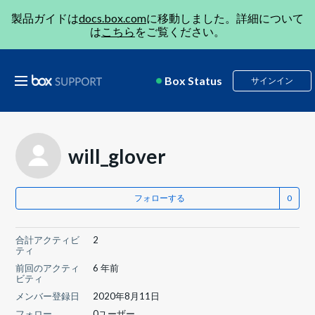
製品ガイドは
docs.box.com
に移動しました。詳細について
は
こちら
をご覧ください。
Box Status
サインイン
will_glover
フォローする
合計アクティビ
2
ティ
前回のアクティ
6 年前
ビティ
メンバー登録日
2020年8月11日
フォロー
0ユーザー