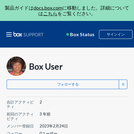
製品ガイドは
docs.box.com
に移動しました。詳細について
は
こちら
をご覧ください。
Box Status
サインイン
Box User
フォローする
合計アクティビ
2
ティ
前回のアクティ
3 年前
ビティ
メンバー登録日
2023年2月24日
フォロー
0ユーザー