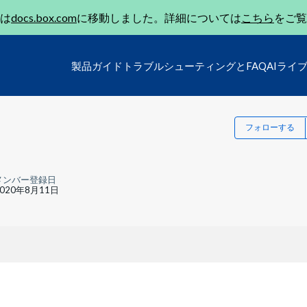
は
docs.box.com
に移動しました。詳細については
こちら
をご覧
製品ガイド
トラブルシューティングとFAQ
AIライ
フォローする
メンバー登録日
2020年8月11日