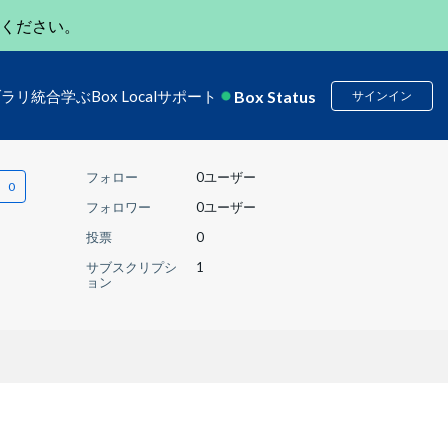
ください。
Box Status
ブラリ
統合
学ぶ
Box Local
サポート
サインイン
フォロー
0ユーザー
フォロワー
0ユーザー
投票
0
サブスクリプシ
1
ョン