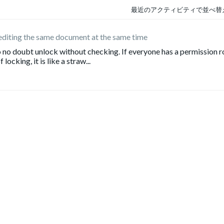
最近のアクティビティで並べ替
diting the same document at the same time
o no doubt unlock without checking. If everyone has a permission r
locking, it is like a straw...