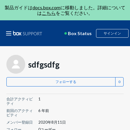
製品ガイドは
docs.box.com
に移動しました。詳細について
は
こちら
をご覧ください。
Box Status
サインイン
sdfgsdfg
フォローする
合計アクティビ
1
ティ
前回のアクティ
6 年前
ビティ
メンバー登録日
2020年8月11日
フォロー
0ユーザー