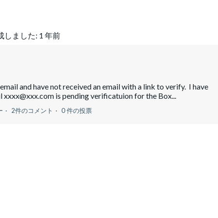
成しました:
1 年前
mail and have not received an email with a link to verify. I have
l xxxx@xxx.com is pending verificatuion for the Box...
ー
2件のコメント
0 件の投票