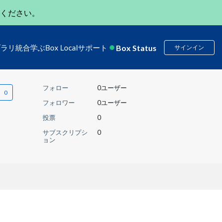
ください。
Box Status
ブラリ
統合
学ぶ
Box Local
サポート
サインイン
フォロー
0ユーザー
フォロワー
0ユーザー
投票
0
サブスクリプシ
0
ョン