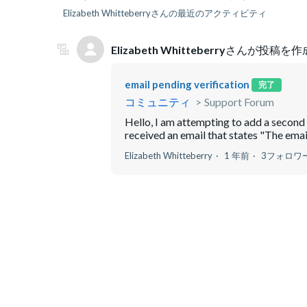
Elizabeth Whitteberryさんの最近のアクティビティ
Elizabeth Whitteberry
さんが投稿を作
email pending verification
完了
コミュニティ
Support Forum
Hello, I am attempting to add a second e
received an email that states "The emai
Elizabeth Whitteberry
1 年前
3フォロワ