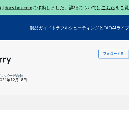
は
docs.box.com
に移動しました。詳細については
こちら
をご覧
製品ガイド
トラブルシューティングとFAQ
AIライ
フォローする
rry
メンバー登録日
2024年12月18日