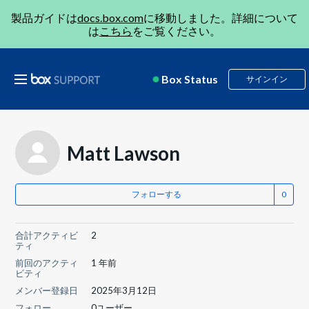
製品ガイドは
docs.box.com
に移動しました。詳細について
は
こちら
をご覧ください。
Box Status
サインイン
Matt Lawson
フォローする
合計アクティビ
2
ティ
前回のアクティ
1 年前
ビティ
メンバー登録日
2025年3月12日
フォロー
0ユーザー