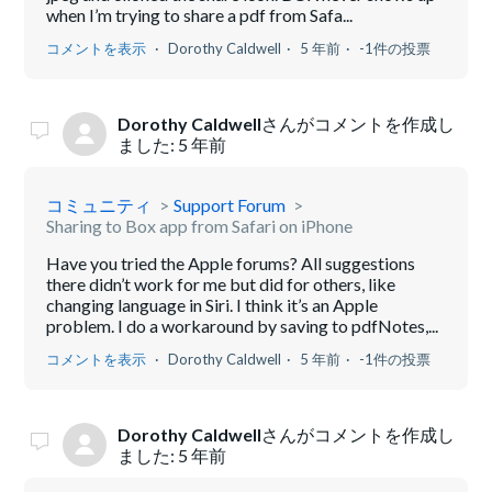
when I’m trying to share a pdf from Safa...
コメントを表示
Dorothy Caldwell
5 年前
-1件の投票
Dorothy Caldwell
さんがコメントを作成し
ました:
5 年前
コミュニティ
Support Forum
Sharing to Box app from Safari on iPhone
Have you tried the Apple forums? All suggestions
there didn’t work for me but did for others, like
changing language in Siri. I think it’s an Apple
problem. I do a workaround by saving to pdfNotes,...
コメントを表示
Dorothy Caldwell
5 年前
-1件の投票
Dorothy Caldwell
さんがコメントを作成し
ました:
5 年前