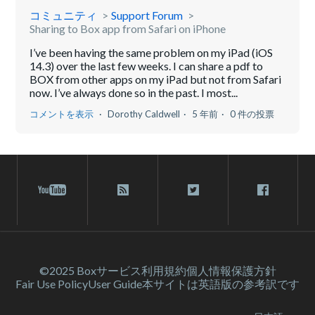
コミュニティ
Support Forum
Sharing to Box app from Safari on iPhone
I’ve been having the same problem on my iPad (iOS
14.3) over the last few weeks. I can share a pdf to
BOX from other apps on my iPad but not from Safari
now. I’ve always done so in the past. I most...
コメントを表示
Dorothy Caldwell
5 年前
0 件の投票
©2025 Box
サービス利⽤規約
個人情報保護方針
Fair Use Policy
User Guide
本サイトは英語版の参考訳です