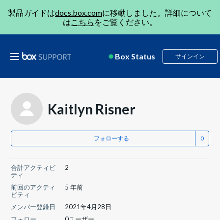
製品ガイドは
docs.box.com
に移動しました。詳細について
は
こちら
をご覧ください。
Box Status
サインイン
Kaitlyn Risner
フォローする
合計アクティビ
2
ティ
前回のアクティ
5 年前
ビティ
メンバー登録日
2021年4月28日
フォロー
0ユーザー