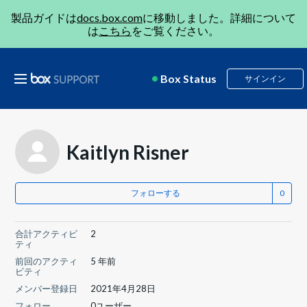
製品ガイドは
docs.box.com
に移動しました。詳細について
は
こちら
をご覧ください。
Box Status
サインイン
Kaitlyn Risner
フォローする
合計アクティビ
2
ティ
前回のアクティ
5 年前
ビティ
メンバー登録日
2021年4月28日
フォロー
0ユーザー