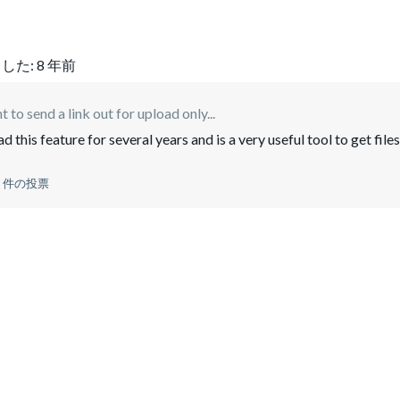
した:
8 年前
 to send a link out for upload only...
his feature for several years and is a very useful tool to get files
0 件の投票