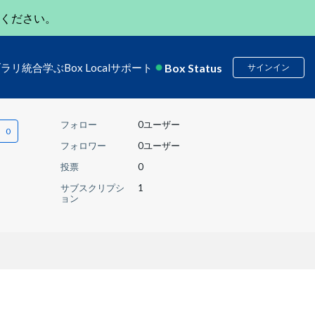
ください。
Box Status
ブラリ
統合
学ぶ
Box Local
サポート
サインイン
フォロー
0ユーザー
フォロワー
0ユーザー
投票
0
サブスクリプシ
1
ョン