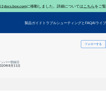
は
docs.box.com
に移動しました。詳細については
こちら
をご覧
製品ガイド
トラブルシューティングとFAQ
AIライ
フォローする
メンバー登録日
2020年8月11日