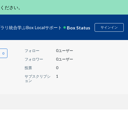
ください。
Box Status
ブラリ
統合
学ぶ
Box Local
サポート
サインイン
フォロー
0ユーザー
フォロワー
0ユーザー
投票
0
サブスクリプシ
1
ョン