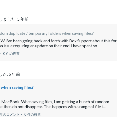
しました:
5 年前
dom duplicate / temporary folders when saving files?
IW I've been going back and forth with Box Support about this for
ssue requiring an update on their end. I have spent so...
0 件の投票
した:
5 年前
when saving files?
1 MacBook. When saving files, I am getting a bunch of random
 then do not disappear. This happens with a range of file t...
6件のコメント
0 件の投票