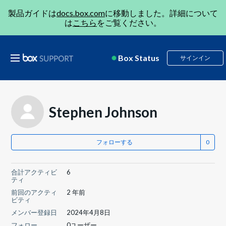
製品ガイドは
docs.box.com
に移動しました。詳細について
は
こちら
をご覧ください。
Box Status
サインイン
Stephen Johnson
フォローする
合計アクティビ
6
ティ
前回のアクティ
2 年前
ビティ
メンバー登録日
2024年4月8日
フォロー
0ユーザー