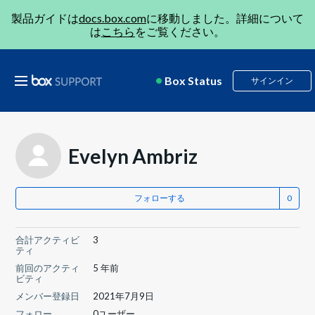
製品ガイドは
docs.box.com
に移動しました。詳細について
は
こちら
をご覧ください。
Box Status
サインイン
Evelyn Ambriz
フォローする
合計アクティビ
3
ティ
前回のアクティ
5 年前
ビティ
メンバー登録日
2021年7月9日
フォロー
0ユーザー