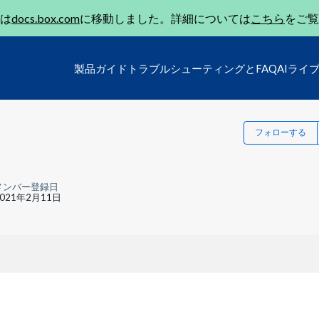
は
docs.box.com
に移動しました。詳細については
こちら
をご覧
製品ガイド
トラブルシューティングとFAQ
AIライ
フォローする
メンバー登録日
2021年2月11日