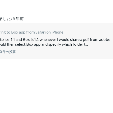
ました:
5 年前
ing to Box app from Safari on iPhone
e to ios 14 and Box 5.4.1 whenever i would share a pdf from adobe
ould then select Box app and specify which folder t...
0 件の投票