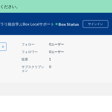
ください。
Box Status
ブラリ
統合
学ぶ
Box Local
サポート
サインイン
フォロー
0ユーザー
フォロワー
0ユーザー
投票
1
サブスクリプシ
0
ョン