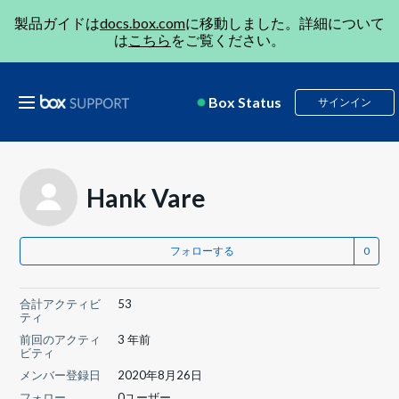
製品ガイドは
docs.box.com
に移動しました。詳細について
は
こちら
をご覧ください。
Box Status
サインイン
Hank Vare
フォローする
合計アクティビ
53
ティ
前回のアクティ
3 年前
ビティ
メンバー登録日
2020年8月26日
フォロー
0ユーザー