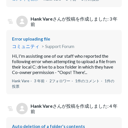
Hank Vare
さんが投稿を作成しました:
3 年
前
Error uploading file
コミュニティ
Support Forum
Hi, I'm assisting one of our staff who reported the
following error when attempting to upload a file from
their local C: drive to a box folder in which they have
Co-owner permission - "Oops! There'...
Hank Vare
3 年前
2フォロワー
1件のコメント
1件の
投票
Hank Vare
さんが投稿を作成しました:
4 年
前
Auto deletion of a folder's contents