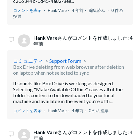
c206344b-0d45-4a82-8ee...
コメントを表示
Hank Vare
4 年前
編集済み
0 件の
投票
Hank Vare
さんがコメントを作成しました:
4
年前
コミュニティ
Support Forum
Box Drive deleting from web browser after deletion
on laptop when not selected to sync
It sounds like Box Drive is working as designed.
Selecting "Make Available Offline" causes all of the
folder's content to be downloaded to your local
machine and available in the event you're offli...
コメントを表示
Hank Vare
4 年前
0 件の投票
Hank Vare
さんがコメントを作成しました:
4
年前