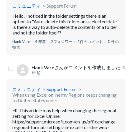
コミュニティ
Support Forum
Hello, I noticed in the folder settings there is an
option to "Auto-delete this folder on a selected date".
Is there a way to auto-delete the contents of a folder
and not the folder itself?
Hank Vare
4 年前
2フォロワー
1件のコメント
0 件の
投票
Hank Vare
さんがコメントを作成しました:
4
年前
コミュニティ
Support Forum
When using Excel online my Regions keeps changing
to United States under
Hi, This article may help when changing the regional
setting for Excel Online:
https://support.microsoft.com/en-us/office/change-
regional-format-settings-in-excel-for-the-web-