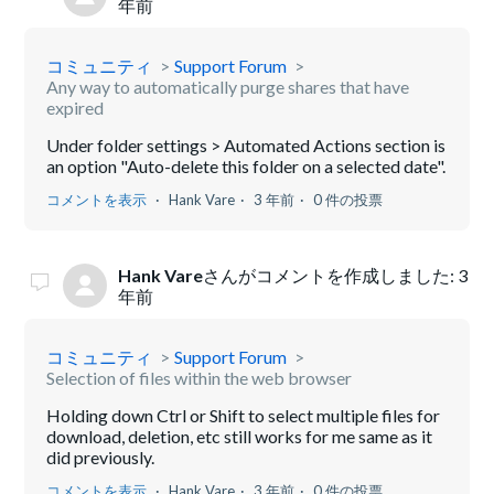
年前
コミュニティ
Support Forum
Any way to automatically purge shares that have
expired
Under folder settings > Automated Actions section is
an option "Auto-delete this folder on a selected date".
コメントを表示
Hank Vare
3 年前
0 件の投票
Hank Vare
さんがコメントを作成しました:
3
年前
コミュニティ
Support Forum
Selection of files within the web browser
Holding down Ctrl or Shift to select multiple files for
download, deletion, etc still works for me same as it
did previously.
コメントを表示
Hank Vare
3 年前
0 件の投票