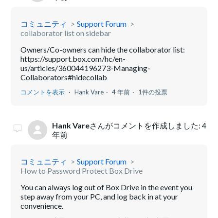
コミュニティ
Support Forum
collaborator list on sidebar
Owners/Co-owners can hide the collaborator list:
https://support.box.com/hc/en-
us/articles/360044196273-Managing-
Collaborators#hidecollab
コメントを表示
Hank Vare
4 年前
1件の投票
Hank Vare
さんがコメントを作成しました:
4
年前
コミュニティ
Support Forum
How to Password Protect Box Drive
You can always log out of Box Drive in the event you
step away from your PC, and log back in at your
convenience.