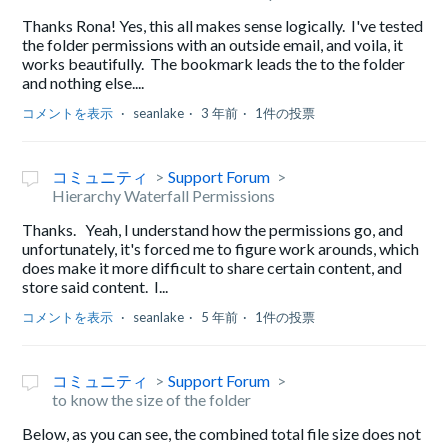
Thanks Rona! Yes, this all makes sense logically. I've tested
the folder permissions with an outside email, and voila, it
works beautifully. The bookmark leads the to the folder
and nothing else....
コメントを表示
seanlake
3 年前
1件の投票
コミュニティ
Support Forum
Hierarchy Waterfall Permissions
Thanks. Yeah, I understand how the permissions go, and
unfortunately, it's forced me to figure work arounds, which
does make it more difficult to share certain content, and
store said content. I...
コメントを表示
seanlake
5 年前
1件の投票
コミュニティ
Support Forum
to know the size of the folder
Below, as you can see, the combined total file size does not