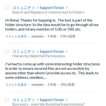
コミュニティ
Support Forum
Search and Replace or remove text in folders
Hi Rona! Thanks for hopping in. The text is part of the
folder structure: So the idea would be to go through all our
folders, and rid any mention of 5.00, or 500, etc.
コメントを表示
seanlake
3 年前
0 件の投票
コミュニティ
Support Forum
Hierarchy Waterfall Permissions
I've had to come up with some interesting folder structures
in order to ensure secured files are not accessible by
anyone other than whom I provide access to. This leads to
some oddness, needless ...
コメントを表示
seanlake
3 年前
1件の投票
コミュニティ
Support Forum
Box users - override Bookmark permissions?