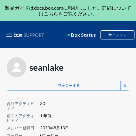
製品ガイドは
docs.box.com
に移動しました。詳細について
は
こちら
をご覧ください。
Box Status
サインイン
seanlake
フォローする
合計アクティビ
30
ティ
前回のアクティ
1 年前
ビティ
メンバー登録日
2020年8月13日
フォロー
0ユーザー