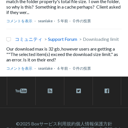
match the folder property's total file size. I own the folder,
so why is this? Something in a cache perhaps? Client asked
if they wer...
コメントを表示
seanlake
5 年前
0 件の投票
コミュニティ
Support Forum
Downloading limit
Our download max is 32 gb, however users are getting a
""The selected item(s) exceed the download size limit." as
an error. Is it on their end?
コメントを表示
seanlake
6 年前
0 件の投票
©2025 Box
サービス利⽤規約
個人情報保護方針