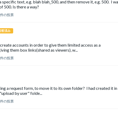
a specific text, e.g. blah blah_500, and then remove it, e.g. 500. I w
of 500. Is there a way?
 件の投票
回答済み
create accounts in order to give them limited access as a
iving them box links(shared as viewers), w...
 件の投票
ing a request form, to move it to its own folder? I had created it i
"upload by user" folde...
 件の投票