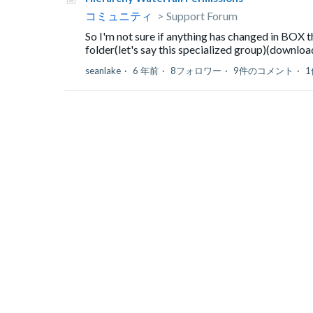
コミュニティ
Support Forum
So I'm not sure if anything has changed in BOX t
folder(let's say this specialized group)(downloa
seanlake
6 年前
8フォロワー
9件のコメント