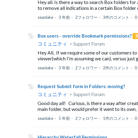
Hey all. Is there a way to search Box folders for 
to remove all indications in a certain Box folder 
seanlake
3 年前
2フォロワー
3件のコメント
0
Box users - override Bookmark permissions?
コミュニティ
Support Forum
Hey All, If we require some of our customers to 
viewer(which I'm assuming we can), versus just g
seanlake
3 年前
2フォロワー
2件のコメント
0
Request Submit form in Folders: moving?
コミュニティ
Support Forum
Good day all! Curious, is there a way after creat
main folder, but would prefer it went to its own, 
seanlake
5 年前
2フォロワー
1件のコメント
0
Hierarchy Waterfall Permissions