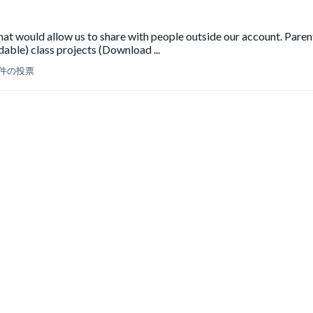
hat would allow us to share with people outside our account. Paren
dable) class projects (Download ...
1件の投票