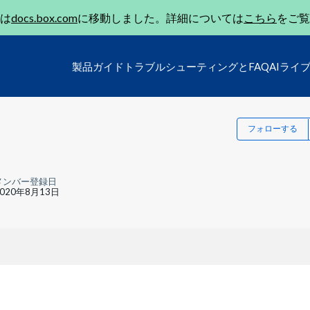
は
docs.box.com
に移動しました。詳細については
こちら
をご覧
製品ガイド
トラブルシューティングとFAQ
AIライ
フォローする
メンバー登録日
2020年8月13日