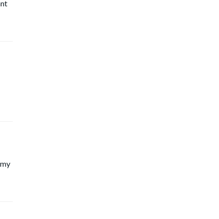
ant
n my