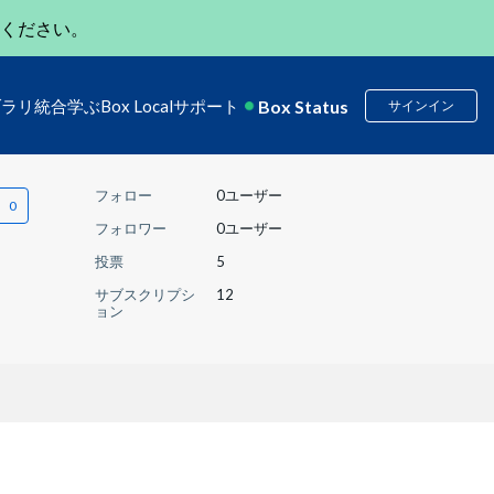
ください。
Box Status
ブラリ
統合
学ぶ
Box Local
サポート
サインイン
フォロー
0ユーザー
フォロワー
0ユーザー
投票
5
サブスクリプシ
12
ョン