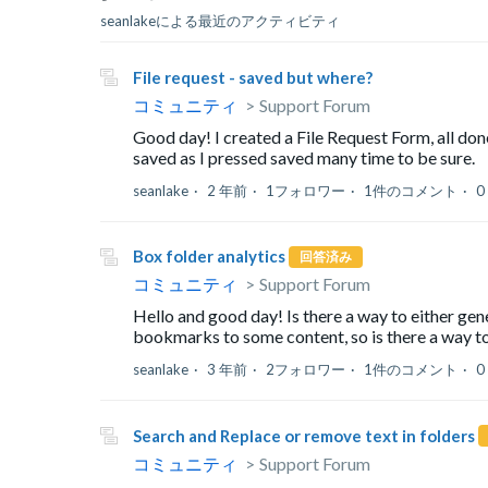
seanlakeによる最近のアクティビティ
File request - saved but where?
コミュニティ
Support Forum
Good day! I created a File Request Form, all done,
saved as I pressed saved many time to be sure.
seanlake
2 年前
1フォロワー
1件のコメント
0
Box folder analytics
回答済み
コミュニティ
Support Forum
Hello and good day! Is there a way to either gene
bookmarks to some content, so is there a way to
seanlake
3 年前
2フォロワー
1件のコメント
0
Search and Replace or remove text in folders
コミュニティ
Support Forum