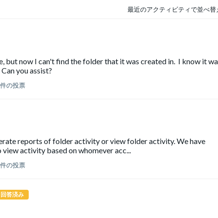
最近のアクティビティで並べ替
 but now I can't find the folder that it was created in. I know it w
 Can you assist?
 件の投票
rate reports of folder activity or view folder activity. We have
 view activity based on whomever acc...
 件の投票
回答済み