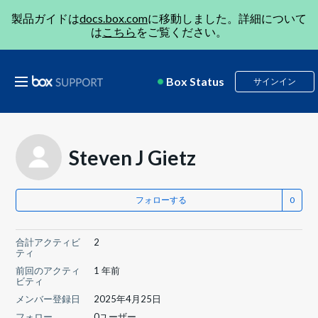
製品ガイドは
docs.box.com
に移動しました。詳細について
は
こちら
をご覧ください。
Box Status
サインイン
Steven J Gietz
フォローする
合計アクティビ
2
ティ
前回のアクティ
1 年前
ビティ
メンバー登録日
2025年4月25日
フォロー
0ユーザー