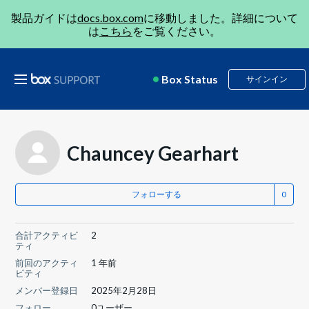
製品ガイドは
docs.box.com
に移動しました。詳細について
は
こちら
をご覧ください。
Box Status
サインイン
Chauncey Gearhart
フォローする
合計アクティビ
2
ティ
前回のアクティ
1 年前
ビティ
メンバー登録日
2025年2月28日
フォロー
0ユーザー