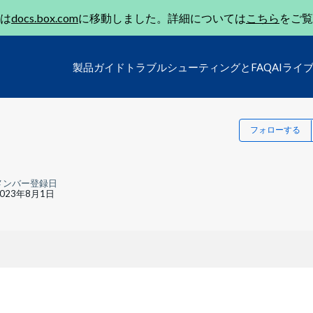
は
docs.box.com
に移動しました。詳細については
こちら
をご覧
製品ガイド
トラブルシューティングとFAQ
AIライ
フォローする
メンバー登録日
2023年8月1日