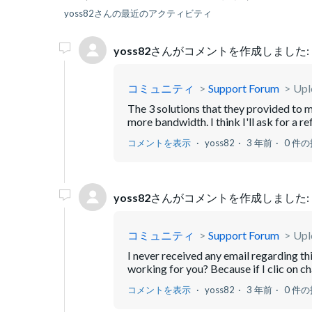
yoss82さんの最近のアクティビティ
yoss82
さんがコメントを作成しました:
コミュニティ
Support Forum
Uplo
The 3 solutions that they provided to me
more bandwidth. I think I'll ask for a re
コメントを表示
yoss82
3 年前
0 件
yoss82
さんがコメントを作成しました:
コミュニティ
Support Forum
Uplo
I never received any email regarding thi
working for you? Because if I clic on c
コメントを表示
yoss82
3 年前
0 件