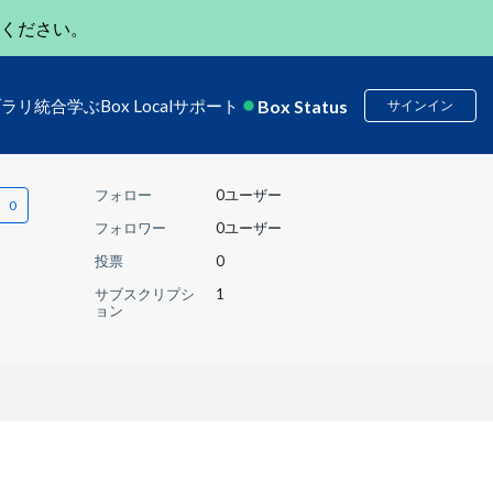
ください。
Box Status
ブラリ
統合
学ぶ
Box Local
サポート
サインイン
フォロー
0ユーザー
フォロワー
0ユーザー
投票
0
サブスクリプシ
1
ョン