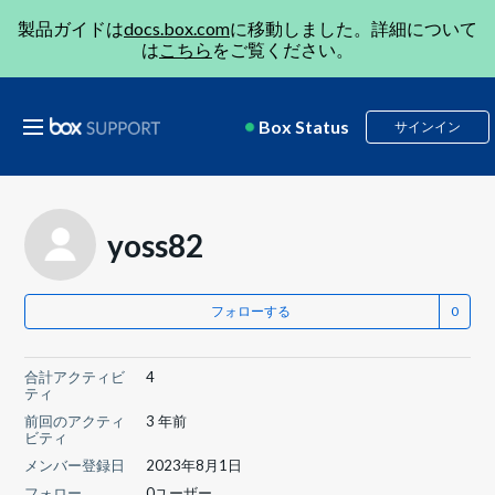
製品ガイドは
docs.box.com
に移動しました。詳細について
は
こちら
をご覧ください。
Box Status
サインイン
yoss82
フォローする
合計アクティビ
4
ティ
前回のアクティ
3 年前
ビティ
メンバー登録日
2023年8月1日
フォロー
0ユーザー