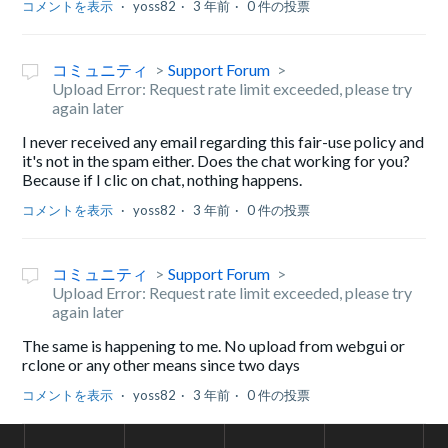
コメントを表示
yoss82
3 年前
0 件の投票
コミュニティ
Support Forum
Upload Error: Request rate limit exceeded, please try
again later
I never received any email regarding this fair-use policy and
it's not in the spam either. Does the chat working for you?
Because if I clic on chat, nothing happens.
コメントを表示
yoss82
3 年前
0 件の投票
コミュニティ
Support Forum
Upload Error: Request rate limit exceeded, please try
again later
The same is happening to me. No upload from webgui or
rclone or any other means since two days
コメントを表示
yoss82
3 年前
0 件の投票