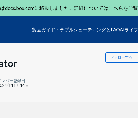
は
docs.box.com
に移動しました。詳細については
こちら
をご覧
製品ガイド
トラブルシューティングとFAQ
AIライ
フォローする
ator
メンバー登録日
2024年11月14日