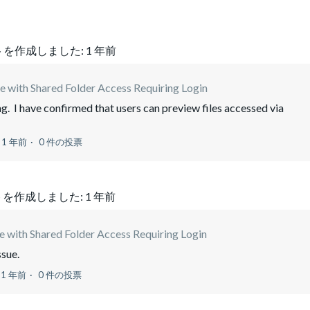
トを作成しました:
1 年前
ue with Shared Folder Access Requiring Login
g. I have confirmed that users can preview files accessed via
1 年前
0 件の投票
を作成しました:
1 年前
e with Shared Folder Access Requiring Login
ssue.
1 年前
0 件の投票