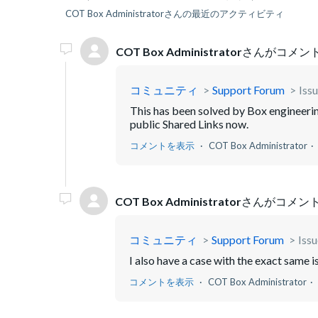
COT Box Administratorさんの最近のアクティビティ
COT Box Administrator
さんがコメン
コミュニティ
Support Forum
Iss
This has been solved by Box engineerin
public Shared Links now.
コメントを表示
COT Box Administrator
COT Box Administrator
さんがコメント
コミュニティ
Support Forum
Issu
I also have a case with the exact same i
コメントを表示
COT Box Administrator