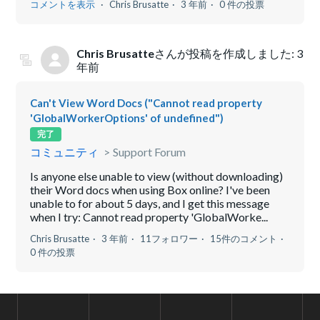
コメントを表示
Chris Brusatte
3 年前
0 件の投票
Chris Brusatte
さんが投稿を作成しました:
3
年前
Can't View Word Docs ("Cannot read property
'GlobalWorkerOptions' of undefined")
完了
コミュニティ
Support Forum
Is anyone else unable to view (without downloading)
their Word docs when using Box online? I've been
unable to for about 5 days, and I get this message
when I try: Cannot read property 'GlobalWorke...
Chris Brusatte
3 年前
11フォロワー
15件のコメント
0 件の投票