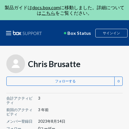
製品ガイドは
docs.box.com
に移動しました。詳細について
は
こちら
をご覧ください。
Box Status
サインイン
Chris Brusatte
フォローする
合計アクティビ
3
ティ
前回のアクティ
3 年前
ビティ
メンバー登録日
2023年8月14日
フォロー
0ユーザー